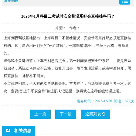
常见问题
2026年1月科目二考试时安全带没系好会直接挂科吗？
来源： 作者：
上海
刘行驾校
基地指出，上海科目二不管啥情况，安全带没系好那必须是直接挂
科的。这可是通用评判里的“死亡红线”，一踩就扣100分，当场不合格，没商量
的。
跟你说个关键细节：上车先别急着点火，第一时间就把安全带系好——要是没系
就启动，系统立马判定不合格；就算开出去一段再发现没系，或者中途解开，照
样直接挂，补都补不回来。
不过你也别慌，当天有两次考试机会呢。首考挂了，当场就能免费再考一次，这
次一定要把“上车系安全带”刻进肌肉记忆里，别再栽在这种低级错误上啦。
发布时间：2025-12-26 阅读：872次
上一篇
下一篇
返回列表
相关信息