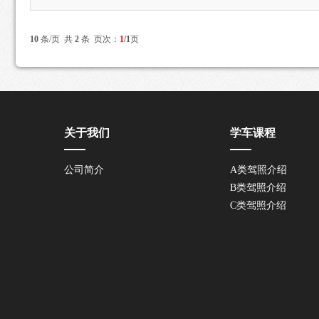
10
条/页 共
2
条 页次：
1
/1
页
关于我们
学车课程
公司简介
A类驾照介绍
B类驾照介绍
C类驾照介绍