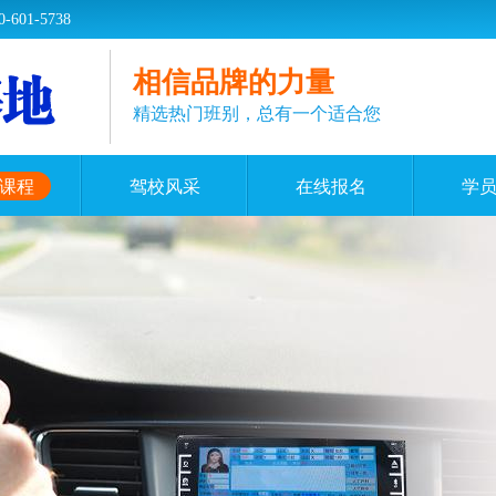
1-5738
相信品牌的力量
精选热门班别，总有一个适合您
课程
驾校风采
在线报名
学