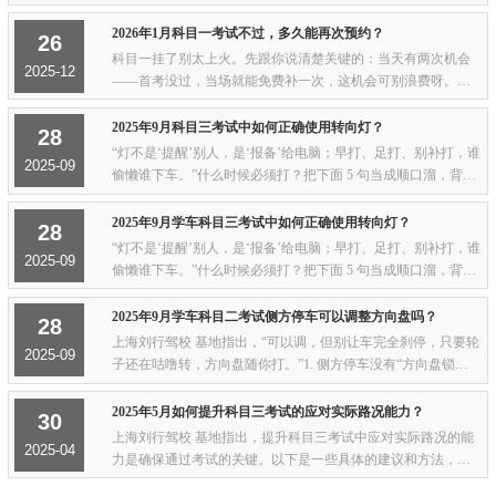
片核验身份，电子身份证没法完成这种人证比对，系统根本过
不了。要是实在没带身份证原件，你可以赶...
2026年1月科目一考试不过，多久能再次预约？
26
科目一挂了别太上火。先跟你说清楚关键的：当天有两次机会
2025-12
——首考没过，当场就能免费补一次，这机会可别浪费呀。要
是两次都没搞定，那也不用急，等满10个自然日就能重新预约
了，全国基本都这规矩，就是给你留足时间...
2025年9月科目三考试中如何正确使用转向灯？
28
“灯不是‘提醒’别人，是‘报备’给电脑；早打、足打、别补打，谁
2025-09
偷懒谁下车。”什么时候必须打？把下面 5 句当成顺口溜，背烂
为止：- 起步左灯——车一动就要亮，别先滑后补。- 变道右灯
——左右变道、超车、回到原...
2025年9月学车科目三考试中如何正确使用转向灯？
28
“灯不是‘提醒’别人，是‘报备’给电脑；早打、足打、别补打，谁
2025-09
偷懒谁下车。”什么时候必须打？把下面 5 句当成顺口溜，背烂
为止：- 起步左灯——车一动就要亮，别先滑后补。- 变道右灯
——左右变道、超车、回到原...
2025年9月学车科目二考试侧方停车可以调整方向盘吗？
28
上海刘行驾校 基地指出，“可以调，但别让车完全刹停，只要轮
2025-09
子还在咕噜转，方向盘随你打。”1. 侧方停车没有“方向盘锁
死”这一说，车只要没停死，你左右微调方向完全没问题，系统
不会因为你动了方向盘就扣分。2. 真...
2025年5月如何提升科目三考试的应对实际路况能力？
30
上海刘行驾校 基地指出，提升科目三考试中应对实际路况的能
2025-04
力是确保通过考试的关键。以下是一些具体的建议和方法，帮
助你在考试中更好地应对各种复杂路况：一、熟悉考试路线1.