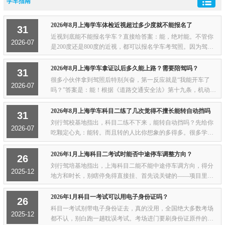
学车指南
2026年8月上海学车体检近视超过多少度就不能报名了
31
近视到底能不能报名学车？直接给答案：能，绝对能。不管你
2026-07
是200度还是800度的近视，都可以报名学车考驾照。因为驾考
体检看的是你的矫正视力，也就是戴上眼镜之后的视力水平，
而不是你裸眼能看到多少。体检的时候医生...
2026年8月上海学车拿证以后多久能上路？需要陪驾吗？
31
很多小伙伴拿到驾照后特别兴奋，第一反应就是“我能开车了
2026-07
吗？”答案是：能！根据《道路交通安全法》第十九条，机动车
驾驶证自核发之日起即具有法律效力。也就是说，从你拿到驾
照那天起，就可以在准驾车型对应的普通...
2026年8月上海学车科目二练了几次觉得不擅长能转自动挡吗
31
刘行驾校基地指出，科目二练不下来，能转自动挡吗？先给你
2026-07
吃颗定心丸：能转。而且转的人比你想象的多得多。很多学员
报了C1手动挡，练了几次科目二之后发现离合控制实在太难，
半坡起步老是熄火，倒车入库老是压线，心...
2026年1月上海科目二考试时能否中途停车调整方向？
26
刘行驾培基地指出，上海科目二能不能中途停车调方向，得分
2025-12
地方和时长，别瞎停免得直接挂、首先说关键的——项目里面
（比如倒库、侧方、直角、S弯这些感应区）：要是整车完全不
动超过2秒，系统就判“中途停车”，现在...
2026年1月科目一考试可以用电子身份证吗？
26
科目一考试别带电子身份证去，真的没用，全国绝大多数考场
2025-12
都不认，别白跑一趟耽误考试。考场进门要刷身份证原件的芯